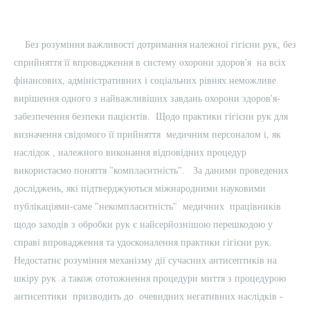
Без розуміння важливості дотримання належної гігієни рук, без
сприйняття її впровадження в систему охорони здоров'я на всіх
фінансових, адміністративних і соціальних рівнях неможливе
вирішення одного з найважливіших завдань охорони здоров'я-
забезпечення безпеки пацієнтів. Щодо практики гігієни рук для
визначення свідомого її прийняття медичним персоналом і, як
наслідок , належного виконання відповідних процедур
використаємо поняття "комплаєнтність". За даними проведених
досліджень, які підтверджуються міжнародними науковими
публікаціями-саме "некомплаєнтність" медичних працівників
щодо заходів з обробки рук є найсерйознішою перешкодою у
справі впровадження та удосконалення практики гігієни рук.
Недостатнє розуміння механізму дії сучасних антисептиків на
шкіру рук а також ототожнення процедури миття з процедурою
антисептики призводить до очевидних негативних наслідків -