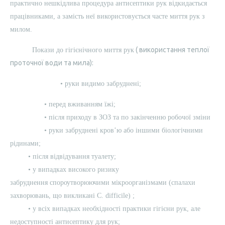
практично нешкідлива процедура антисептики рук відкидається
працівниками, а замість неї використовується часте миття рук з
милом.
( використання теплої
Покази до гігієнічного миття рук
проточної води та мила):
• руки видимо забруднені;
• перед вживанням їжі;
• після приходу в ЗОЗ та по закінченню робочої зміни
• руки забруднені кров’ю або іншими біологічними
рідинами;
• після відвідування туалету;
• у випадках високого ризику
забруднення спороутворюючими мікроорганізмами (спалахи
захворювань, що викликані C. difficile) ;
• у всіх випадках необхідності практики гігієни рук, але
недоступності антисептику для рук;