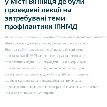
у місті Вінниця де були
проведені лекції на
затребувані теми
профілактики ІПНМД
Наша
діяльність
невпинно
масштабується
і
ми
не
плануємо
зупинятис
Нині відвідали декілька закладів охорони здоров'я у місті
Вінниця де були проведені лекції на затребувані теми
профілактики ІПНМД такі як гігієна рук та організація
поводження з медичними відходами. Такі зустрічі були
приємними та корисними як для початківців так і для
досвідчених працівників, адже були розібрані питання які
розвіяли сумніви та дали впевненість для подальшого
впровадження покращення гігієни рук. Дякуємо за активність та
надіємося на подальшу співпрацю!