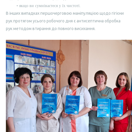
• якщо ви сумніваєтеся у їх чистоті.
В інших випадках першочерговою маніпуляцією щодо гігієни
рук протягом усього робочого дня є антисептична обробка
рук методом втирання до повного висихання.