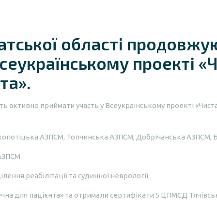
тської області продовжу
сеукраїнському проекті «Ч
та».
 активно приймати участь у Всеукраїнському проекті «Чиста 
копотіцька АЗПСМ, Топчинська АЗПСМ, Добрічанська АЗПСМ, 
 АЗПСМ
ілення реабілітації та судинної неврології.
чна для пацієнта» та отримали сертифікати 5 ЦПМСД Тячівсько