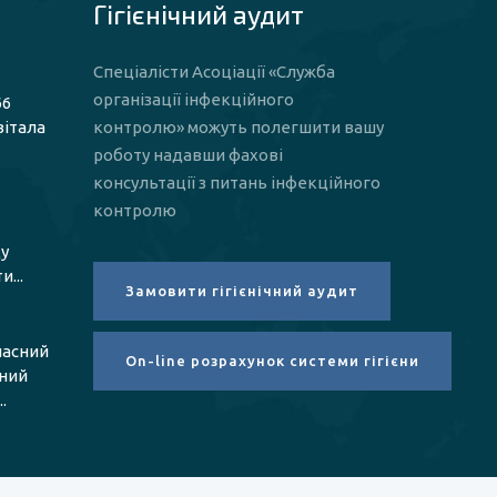
Гігієнічний аудит
Спеціалісти Асоціації «Служба
організації інфекційного
66
вітала
контролю» можуть полегшити вашу
роботу надавши фахові
консультації з питань інфекційного
контролю
у
...
ласний
чний
.