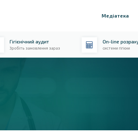
Медіатека
Гігієнічний аудит
On-line розрах
Зробіть замовлення зараз
системи гігієни