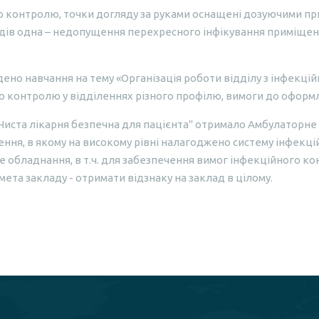
о контролю, точки догляду за руками оснащені дозуючими п
кладів одна – недопущення перехресного інфікування приміщ
ено навчання на тему «Організація роботи відділу з інфекці
 контролю у відділеннях різного профілю, вимоги до оформл
"Чиста лікарня безпечна для пацієнта" отримало Амбулаторне 
лення, в якому на високому рівні налагоджено систему інфекц
 обладнання, в т.ч. для забезпечення вимог інфекційного к
ета закладу - отримати відзнаку на заклад в цілому.