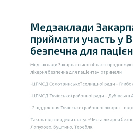
Медзаклади Закарпа
приймати участь у В
безпечна для пацієн
Медзаклади Закарпатської області продовжують
лікарня безпечна для пацієнта»
отримали:
-ЦПМСД Солотвинської селищної ради – Глибо
-ЦПМСД Тячівської районної ради – Дубівська
-2 відділення Тячівської районної лікарні – відд
Також підтвердили статус «Чиста лікарня безпе
Лопухово, Буштино, Теребля.