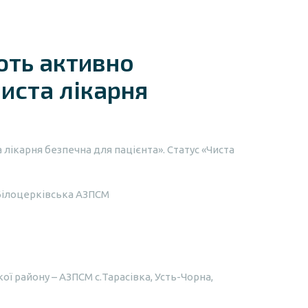
ють активно
иста лікарня
лікарня безпечна для пацієнта». Статус «Чиста
Білоцерківська АЗПСМ
ї району – АЗПСМ с.Тарасівка, Усть-Чорна,