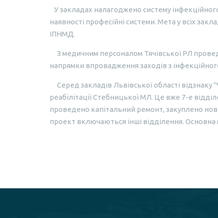
У закладах налагоджено систему інфекційног
наявності професійні системи. Мета у всіх за
ІПНМД.
З медичним персоналом Тячівської РЛ провед
напрямки впровадження заходів з інфекційного
Серед закладів Львівської області відзнаку 
реабілітації Стебницької МЛ. Це вже 7-е відді
проведено капітальний ремонт, закуплено нове
проект включаються інші відділення. Основна м