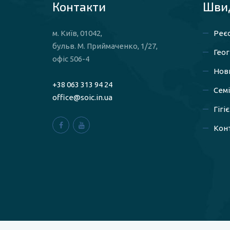
Контакти
Швид
м. Київ, 01042,
Реєс
бульв. М. Приймаченко, 1/27,
Геог
офіс 506-4
Нов
+38 063 313 94 24
Сем
office@soic.in.ua
Гігі
Конт