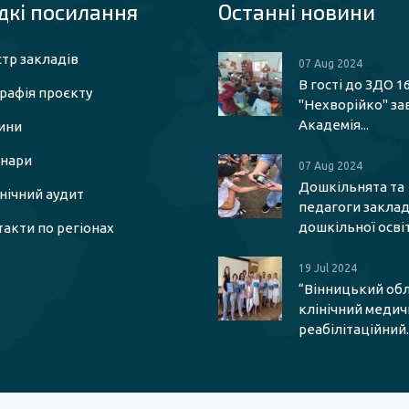
кі посилaння
Останні новини
тр закладів
07 Aug 2024
В гості до ЗДО 1
рафія проєкту
"Нехворійко" за
Академія...
ини
інари
07 Aug 2024
Дошкільнята та
єнічний аудит
педагоги заклад
дошкільної освіти
акти по регіонах
19 Jul 2024
“Вінницький об
клінічний меди
реабілітаційний..