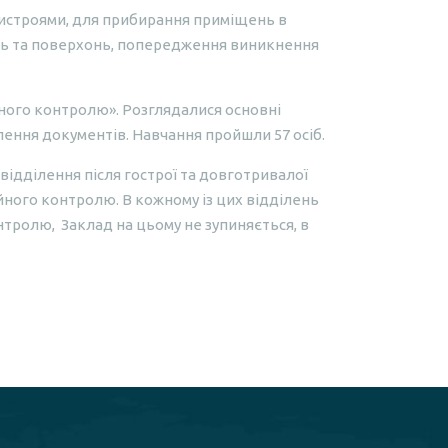
ристроями, для прибирання приміщень в
ень та поверхонь, попередження виникнення
йного контролю». Розглядалися основні
ення документів. Навчання пройшли 57 осіб.
відділення після гострої та довготривалої
ійного контролю. В кожному із цих відділень
онтролю,
Заклад на цьому не зупиняється, в