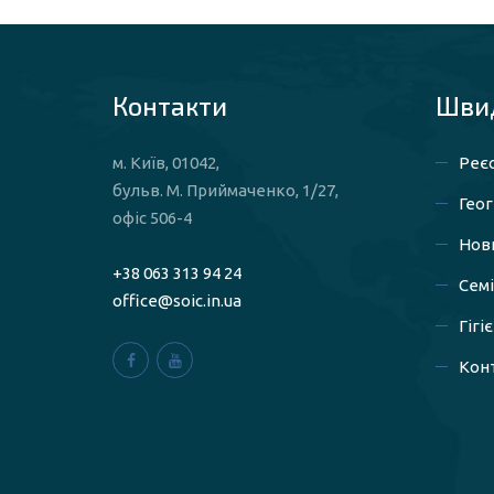
Контакти
Швид
м. Київ, 01042,
Реєс
бульв. М. Приймаченко, 1/27,
Геог
офіс 506-4
Нов
+38 063 313 94 24
Сем
office@soic.in.ua
Гігі
Конт