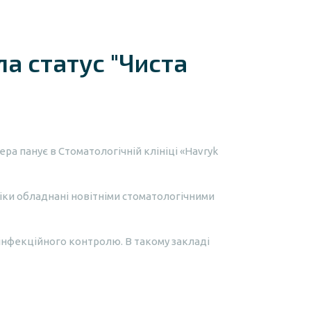
ла статус "Чиста
ра панує в Стоматологічній клініці «Havryk
ніки обладнані новітніми стоматологічними
інфекційного контролю. В такому закладі