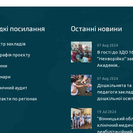
кі посилaння
Останні новини
тр закладів
07 Aug 2024
В гості до ЗДО 1
рафія проєкту
"Нехворійко" за
Академія...
ини
інари
07 Aug 2024
Дошкільнята та
єнічний аудит
педагоги заклад
дошкільної освіти
акти по регіонах
19 Jul 2024
“Вінницький об
клінічний меди
реабілітаційний..