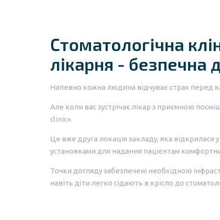
Стоматологічна клін
лікарня - безпечна д
Напевно кожна людина відчуває страх перед к
Але коли вас зустрічає лікар з приємною посміш
clinic».
Це вже друга локація закладу, яка відкрилася 
установками для надання пацієнтам комфортних
Точки догляду забезпечені необхідною інфрас
навіть діти легко сідають в крісло до стоматол