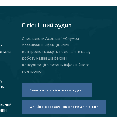
Гігієнічний аудит
Спеціалісти Асоціації «Служба
організації інфекційного
66
вітала
контролю» можуть полегшити вашу
роботу надавши фахові
консультації з питань інфекційного
контролю
у
...
ласний
чний
.