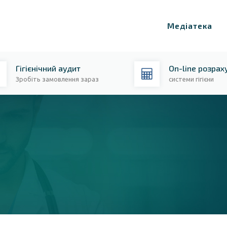
Медіатека
Гігієнічний аудит
On-line розрах
Зробіть замовлення зараз
системи гігієни