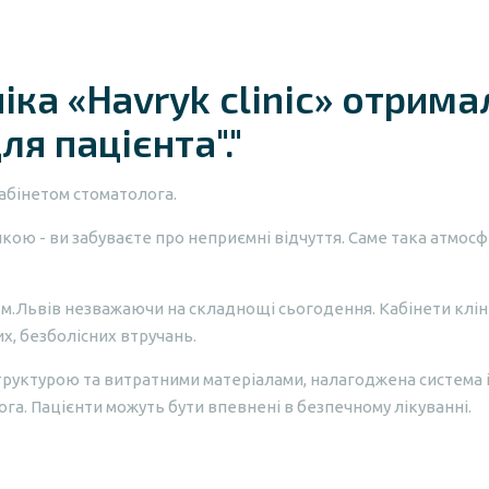
іка «Havryk clinic» отрима
ля пацієнта"."
абінетом стоматолога.
кою - ви забуваєте про неприємні відчуття. Саме така атмосфе
у м.Львів незважаючи на складнощі сьогодення. Кабінети клі
, безболісних втручань.
труктурою та витратними матеріалами, налагоджена система 
ога. Пацієнти можуть бути впевнені в безпечному лікуванні.