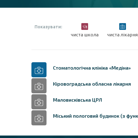
Показувати:
чиста школа
чиста лікарня
Стоматологічна клініка «Медіна»
Кіровоградська обласна лікарня
Маловисківська ЦРЛ
Міський пологовий будинок (з фун