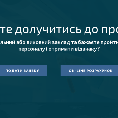
те долучитись до пр
альний або виховний заклад та бажаєте пройти
персоналу і отримати відзнаку?
ПОДАТИ ЗАЯВКУ
ON-LINE РОЗРАХУНОК