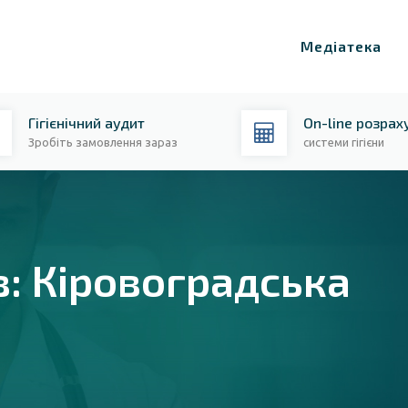
Медіатека
Гігієнічний аудит
On-line розрах
Зробіть замовлення зараз
системи гігієни
в: Кіровоградська