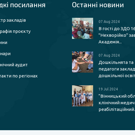
кі посилaння
Останні новини
тр закладів
07 Aug 2024
В гості до ЗДО 1
рафія проєкту
"Нехворійко" за
Академія...
ини
інари
07 Aug 2024
Дошкільнята та
єнічний аудит
педагоги заклад
дошкільної освіти
акти по регіонах
19 Jul 2024
“Вінницький об
клінічний меди
реабілітаційний..