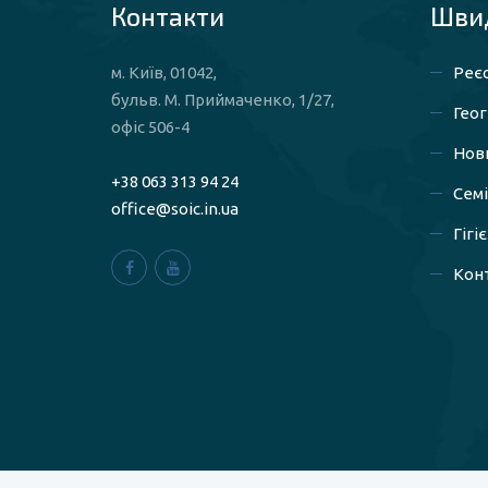
Контакти
Швид
м. Київ, 01042,
Реєс
бульв. М. Приймаченко, 1/27,
Геог
офіс 506-4
Нов
+38 063 313 94 24
Сем
office@soic.in.ua
Гігі
Конт