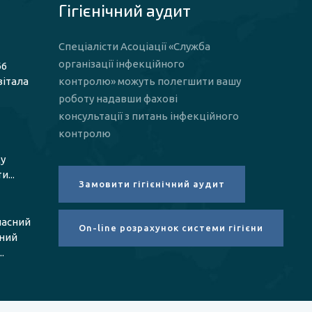
Гігієнічний аудит
Спеціалісти Асоціації «Служба
організації інфекційного
66
вітала
контролю» можуть полегшити вашу
роботу надавши фахові
консультації з питань інфекційного
контролю
у
...
ласний
чний
.