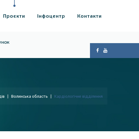
Проєкти
Інфоцентр
Контакти
унок
дів
|
Волинська область
|
Кардіологічне відділення