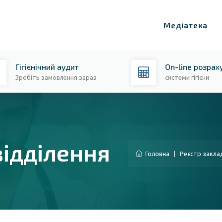
Медіатека
Гігієнічний аудит
On-line розрах
Зробіть замовлення зараз
системи гігієни
відділення
Головна
|
Реєстр закла