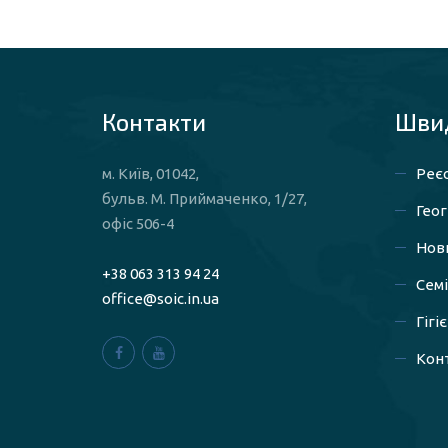
Контакти
Швид
м. Київ, 01042,
Реєс
бульв. М. Приймаченко, 1/27,
Геог
офіс 506-4
Нов
+38 063 313 94 24
Сем
office@soic.in.ua
Гігі
Конт