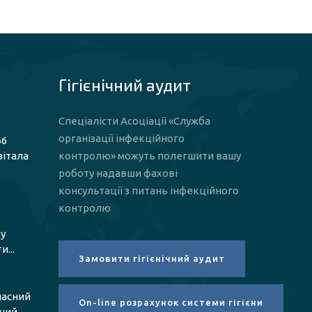
Гігієнічний аудит
Спеціалісти Асоціації «Служба
організації інфекційного
66
вітала
контролю» можуть полегшити вашу
роботу надавши фахові
консультації з питань інфекційного
контролю
у
...
ласний
чний