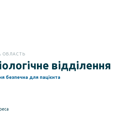
А ОБЛАСТЬ
іологічне відділення
ня безпечна для пацієнта
реса