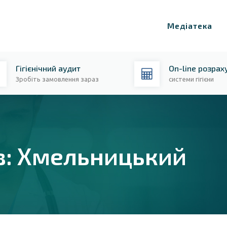
Медіатека
Гігієнічний аудит
On-line розрах
Зробіть замовлення зараз
системи гігієни
в: Хмельницький