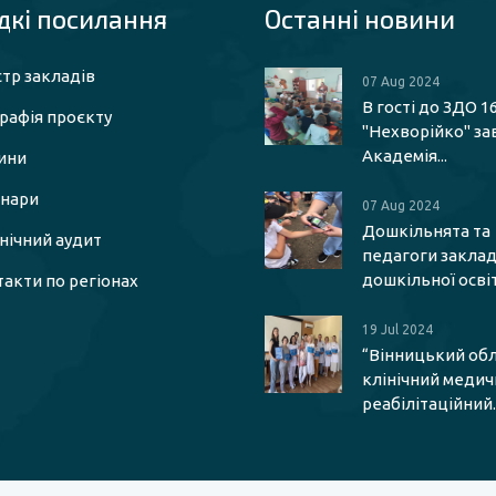
кі посилaння
Останні новини
тр закладів
07 Aug 2024
В гості до ЗДО 1
рафія проєкту
"Нехворійко" за
Академія...
ини
інари
07 Aug 2024
Дошкільнята та
єнічний аудит
педагоги заклад
дошкільної освіти
акти по регіонах
19 Jul 2024
“Вінницький об
клінічний меди
реабілітаційний..