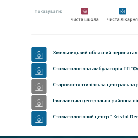
Показувати:
чиста школа
чиста лікарня
Хмельницький обласний перинатал
Стоматологічна амбулаторія ПП "Ф
Старокостянтинівська центральна 
Ізяславська центральна районна лі
Стоматологічний центр " Kristal Den