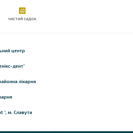
чистий садок
ьний центр
енікс-дент"
районна лікарня
карня
t ", м. Славута