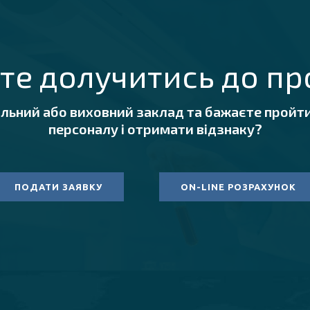
те долучитись до пр
альний або виховний заклад та бажаєте пройти
персоналу і отримати відзнаку?
ПОДАТИ ЗАЯВКУ
ON-LINE РОЗРАХУНОК