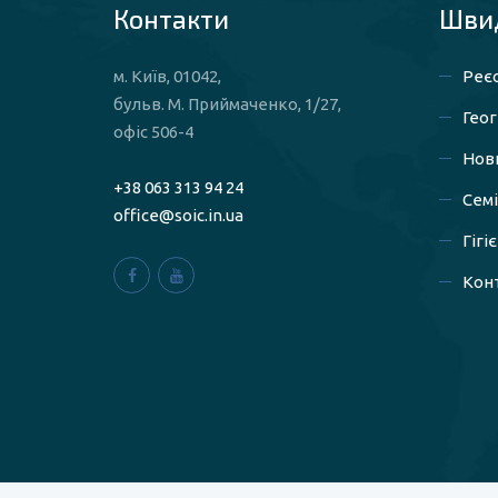
Контакти
Швид
м. Київ, 01042,
Реєс
бульв. М. Приймаченко, 1/27,
Геог
офіс 506-4
Нов
+38 063 313 94 24
Сем
office@soic.in.ua
Гігі
Конт