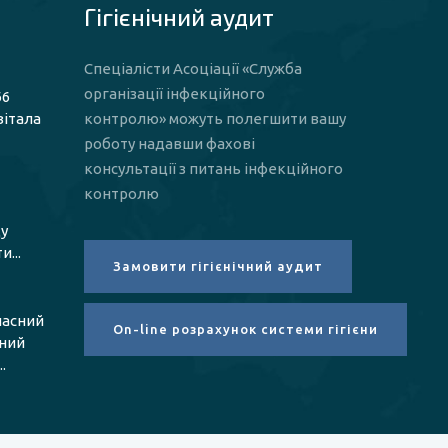
Гігієнічний аудит
Спеціалісти Асоціації «Служба
організації інфекційного
66
вітала
контролю» можуть полегшити вашу
роботу надавши фахові
консультації з питань інфекційного
контролю
у
...
ласний
чний
.